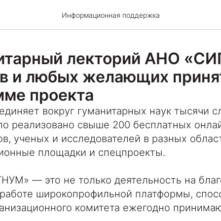
Информационная поддержка
нитарный лекторий АНО «С
ов и любых желающих принят
мме проекта
единяет вокруг гуманитарных наук тысячи с
ло реализовано свыше 200 бесплатных онла
в, ученых и исследователей в разных облас
ионные площадки и спецпроекты.
УМ» — это не только деятельность на благ
в работе широкопрофильной платформы, спо
ганизационного комитета ежегодно принимаю