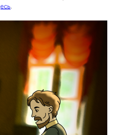
десь
.