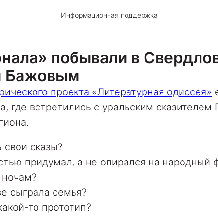
Информационная поддержка
нала» побывали в Свердловс
м Бажовым
рического проекта «Литературная одиссея»
е
да, где встретились с уральским сказителе
гиона.
 свои сказы?
остью придумал, а не опирался на народный 
 ночам?
ве сыграла семья?
какой-то прототип?