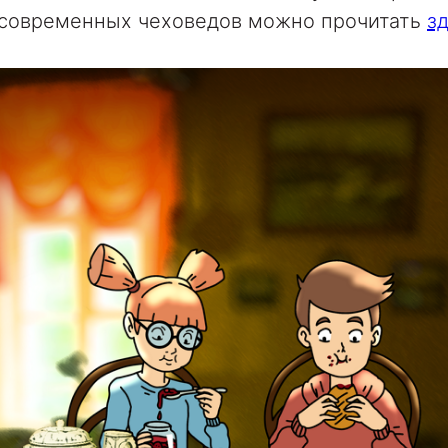
е современных чеховедов
можно прочитать
з