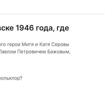
ке 1946 года, где
го герои Митя и Катя Серовы
м Павлом Петровичем Бажовым,
фольклор?