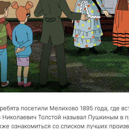
ребята посетили Мелихово 1895 года, где в
 Николаевич Толстой называл Пушкиным в п
акже
ознакомиться со списком лучших произв