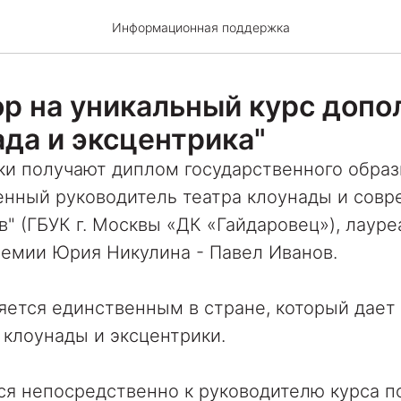
Информационная поддержка
р на уникальный курс допо
ада и эксцентрика"
и получают диплом государственного образц
венный руководитель театра клоунады и сов
в" (ГБУК г. Москвы «ДК «Гайдаровец»), лау
ремии Юрия Никулина - Павел Иванов.
яется единственным в стране, который дает
клоунады и эксцентрики.
я непосредственно к руководителю курса по