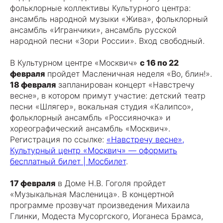
фольклорные коллективы Культурного центра:
ансамбль народной музыки «Жива», фольклорный
ансамбль «Игранчики», ансамбль русской
народной песни «Зори России». Вход свободный.
В Культурном центре «Москвич»
с 16 по 22
февраля
пройдет Масленичная неделя «Во, блин!».
18 февраля
запланирован концерт «Навстречу
весне», в котором примут участие: детский театр
песни «Шлягер», вокальная студия «Калипсо»,
фольклорный ансамбль «Россияночка» и
хореографический ансамбль «Москвич».
Регистрация по ссылке:
«Навстречу весне»,
Культурный центр «Москвич» — оформить
бесплатный билет | Мосбилет
.
17 февраля
в Доме Н.В. Гоголя пройдет
«Музыкальная Масленица». В концертной
программе прозвучат произведения Михаила
Глинки, Модеста Мусоргского, Иоганеса Брамса,