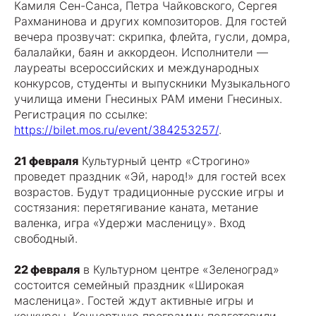
Камиля Сен-Санса, Петра Чайковского, Сергея
Рахманинова и других композиторов. Для гостей
вечера прозвучат: скрипка, флейта, гусли, домра,
балалайки, баян и аккордеон. Исполнители —
лауреаты всероссийских и международных
конкурсов, студенты и выпускники Музыкального
училища имени Гнесиных РАМ имени Гнесиных.
Регистрация по ссылке:
https://bilet.mos.ru/event/384253257/
.
21 февраля
Культурный центр «Строгино»
проведет праздник «Эй, народ!» для гостей всех
возрастов. Будут традиционные русские игры и
состязания: перетягивание каната, метание
валенка, игра «Удержи масленицу». Вход
свободный.
22 февраля
в Культурном центре «Зеленоград»
состоится семейный праздник «Широкая
масленица». Гостей ждут активные игры и
конкурсы. Концертную программу подготовили