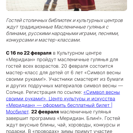
Гостей столичных библиотек и культурных центров
ждут традиционные Масленичные гулянья с
блинами, русскими народными играми, песнями,
конкурсами и мастер-классами.
С 16 по 22 февраля
в Культурном центре
«Меридиан» пройдут масленичные гулянья для
гостей всех возрастов. 20 февраля состоится
мастер-класс для детей от 6 лет «Символ весны
своими руками!». Участники смастерят из бумаги
и других подручных материалов символ весны —
Солнце. Регистрация по ссылке:
«Символ весны
своими руками!», Центр культуры и искусства
«Меридиан» — оформить бесплатный билет |
Мосбилет
.
22 февраля
масленичные гулянья
завершит программа «Меридиан. Блин!». Гостей
ждут вкусные блины, чай, хороводы, конкурсы и
подарки. В «проводах» зимы примут участие