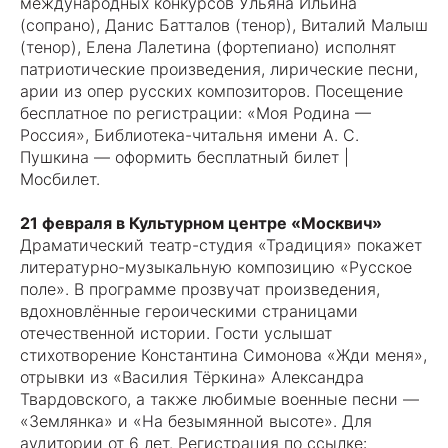
международных конкурсов Ульяна Ильина
(сопрано), Данис Батталов (тенор), Виталий Малыш
(тенор), Елена Лалетина (фортепиано) исполнят
патриотические произведения, лирические песни,
арии из опер русских композиторов. Посещение
бесплатное по регистрации: «Моя Родина —
Россия», Библиотека-читальня имени А. С.
Пушкина — оформить бесплатный билет |
Мосбилет.
21 февраля в Культурном центре «Москвич»
Драматический театр-студия «Традиция» покажет
литературно-музыкальную композицию «Русское
поле». В программе прозвучат произведения,
вдохновлённые героическими страницами
отечественной истории. Гости услышат
стихотворение Константина Симонова «Жди меня»,
отрывки из «Василия Тёркина» Александра
Твардовского, а также любимые военные песни —
«Землянка» и «На безымянной высоте». Для
аудитории от 6 лет. Регистрация по ссылке: