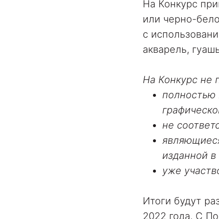
На Конкурс пр
или черно-бело
с использовани
акварель, гуашь
На Конкурс не 
полностью 
графическо
не соответ
являющиеся
изданной в 
уже участво
Итоги будут р
2022 года. С 