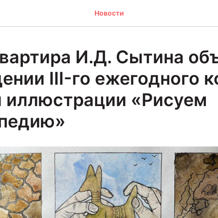
Новости
вартира И.Д. Сытина об
ении III-го ежегодного 
 иллюстрации «Рисуем
опедию»