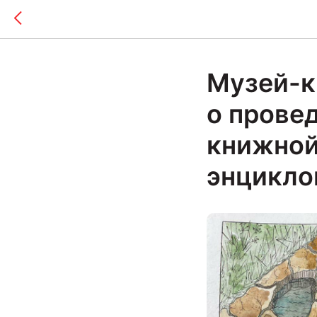
Музей-к
о провед
книжной
энцикл