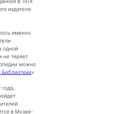
анной в 1914
го издателя
алось именно
тели
а одной
и не теряет
лопедии можно
й Библиотеки
».
 года,
ройдет
дителей
ится в Музее-