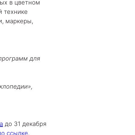
ых в цветном
й технике
и, маркеры,
программ для
клопедии»,
а
до 31 декабря
по ссылке.