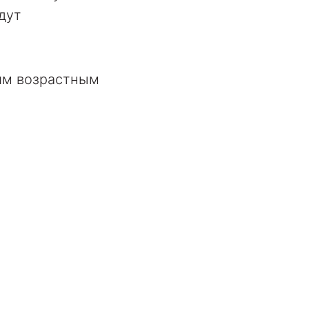
дут
им возрастным