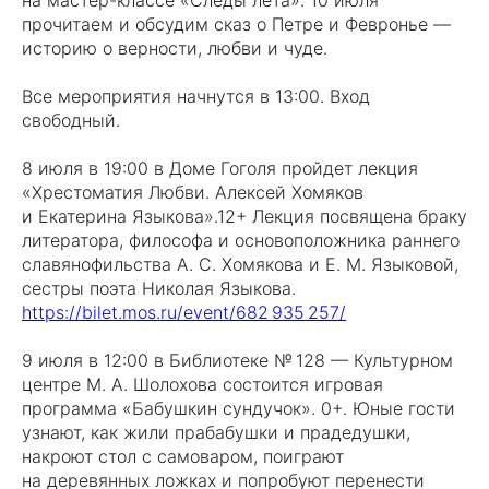
на мастер-классе «Следы лета». 10 июля
прочитаем и обсудим сказ о Петре и Февронье —
историю о верности, любви и чуде.
Все мероприятия начнутся в 13:00. Вход
свободный.
8 июля в 19:00 в Доме Гоголя пройдет лекция
«Хрестоматия Любви. Алексей Хомяков
и Екатерина Языкова».12+ Лекция посвящена браку
литератора, философа и основоположника раннего
славянофильства А. С. Хомякова и Е. М. Языковой,
сестры поэта Николая Языкова.
https://bilet.mos.ru/event/682 935 257/
9 июля в 12:00 в Библиотеке № 128 — Культурном
центре М. А. Шолохова состоится игровая
программа «Бабушкин сундучок». 0+. Юные гости
узнают, как жили прабабушки и прадедушки,
накроют стол с самоваром, поиграют
на деревянных ложках и попробуют перенести