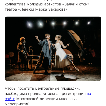
коллектива молодых артистов «Заячий стон»
театра «Ленком Марка Захарова».
Чтобы посетить центральные площадки,
необходима предварительная регистрация
на
сайте
Московской дирекции массовых
мероприятий.