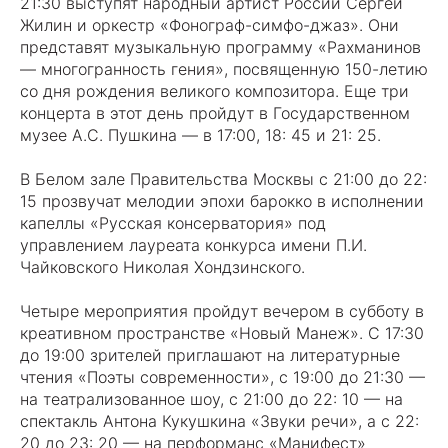
21:30 выступят народный артист России Сергей
Жилин и оркестр «Фонограф-симфо-джаз». Они
представят музыкальную программу «Рахманинов
— многогранность гения», посвященную 150-летию
со дня рождения великого композитора. Еще три
концерта в этот день пройдут в Государственном
музее А.С. Пушкина — в 17:00, 18: 45 и 21: 25.
В Белом зале Правительства Москвы с 21:00 до 22:
15 прозвучат мелодии эпохи барокко в исполнении
капеллы «Русская консерватория» под
управлением лауреата конкурса имени П.И.
Чайковского Николая Хондзинского.
Четыре мероприятия пройдут вечером в субботу в
креативном пространстве «Новый Манеж». С 17:30
до 19:00 зрителей приглашают на литературные
чтения «Поэты современности», с 19:00 до 21:30 —
на театрализованное шоу, с 21:00 до 22: 10 — на
спектакль Антона Кукушкина «Звуки речи», а с 22:
20 до 23: 20 — на перформанс «Манифест»