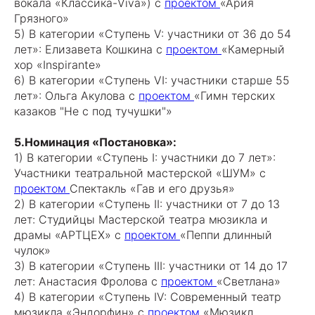
вокала «Классика-Viva») с
проектом
«Ария
Грязного»
5) В категории «Ступень V: участники от 36 до 54
лет»: Елизавета Кошкина с
проектом
«Камерный
хор «Inspirante»
6) В категории «Ступень VI: участники старше 55
лет»: Ольга Акулова с
проектом
«Гимн терских
казаков "Не с под тучушки"»
5.Номинация «Постановка»:
1) В категории «Ступень I: участники до 7 лет»:
Участники театральной мастерской «ШУМ» с
проектом
Спектакль «Гав и его друзья»
2) В категории «Ступень II: участники от 7 до 13
лет: Студийцы Мастерской театра мюзикла и
драмы «АРТЦЕХ» с
проектом
«Пеппи длинный
чулок»
3) В категории «Ступень III: участники от 14 до 17
лет: Анастасия Фролова с
проектом
«Светлана»
4) В категории «Ступень IV: Современный театр
мюзикла «Эндорфин» с
проектом
«Мюзикл