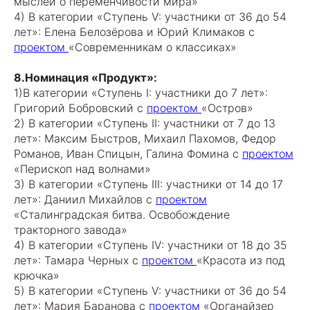
мыслей о переменчивости мира»
4) В категории «Ступень V: участники от 36 до 54
лет»: Елена Белозёрова и Юрий Климаков с
проектом
«Современникам о классиках»
8.Номинация «Продукт»:
1)В категории «Ступень I: участники до 7 лет»:
Григорий Бобровский с
проектом
«Остров»
2) В категории «Ступень II: участники от 7 до 13
лет»: Максим Быстров, Михаил Пахомов, Федор
Романов, Иван Спицын, Галина Фомина с
проектом
«Перископ над волнами»
3) В категории «Ступень III: участники от 14 до 17
лет»: Даниил Михайлов с
проектом
«Сталинградская битва. Освобождение
тракторного завода»
4) В категории «Ступень IV: участники от 18 до 35
лет»: Тамара Черных с
проектом
«Красота из под
крючка»
5) В категории «Ступень V: участники от 36 до 54
лет»: Мария Баранова с
проектом
«Органайзер