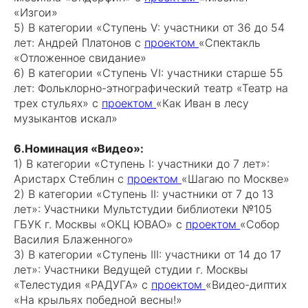
«Изгои»
5) В категории «Ступень V: участники от 36 до 54
лет: Андрей Платонов с
проектом
«Спектакль
«Отложенное свидание»
6) В категории «Ступень VI: участники старше 55
лет: Фольклорно-этнографический театр «Театр на
трех стульях» с
проектом
«Как Иван в лесу
музыкантов искал»
6.Номинация «Видео»:
1) В категории «Ступень I: участники до 7 лет»:
Аристарх Стеблин с
проектом
«Шагаю по Москве»
2) В категории «Ступень II: участники от 7 до 13
лет»: Участники Мультстудии библиотеки №105
ГБУК г. Москвы «ОКЦ ЮВАО» с
проектом
«Собор
Василия Блаженного»
3) В категории «Ступень III: участники от 14 до 17
лет»: Участники Ведущей студии г. Москвы
«Телестудия «РАДУГА» с
проектом
«Видео-диптих
«На крыльях победной весны!»