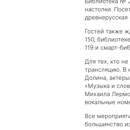
Библиотека № 2
настолки. Посе
древнерусская 
Гостей также ж
150, библиотек
119 и смарт-би
Для тех, кто н
трансляцию. В 
Долина, актеры
«Музыка и слов
Михаила Лермо
вокальные номе
Все мероприяти
большинство и