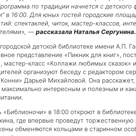
рограмма по традиции начнется с детского 
” в 16:00. Для юных гостей городские площа
тий: спектаклей, читок, мастер-классов, ин
ателями», —
рассказала Наталья Сергунина.
городской детской библиотеке имени А.П. Г
вное представление «Пикник для книг», пос
, мастер-класс «Коллажи любимых сказок» 
дителей организуют беседу с редактором се
с Конни» Дарьей Михайловой. Она расскажет,
 максимально интересным и полезным и как
итании.
 «Библионочи» в 18:00 откроют в библиотек
кина, где впервые проведут торжественную
ены обменяются кольцами в старинном особ