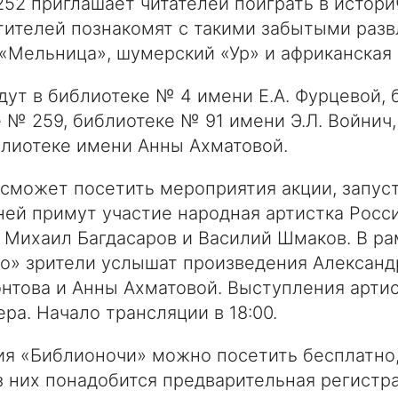
52 приглашает читателей поиграть в истори
тителей познакомят с такими забытыми разв
«Мельница», шумерский «Ур» и африканская
дут в библиотеке № 4 имени Е.А. Фурцевой,
е № 259, библиотеке № 91 имени Э.Л. Войнич
блиотеке имени Анны Ахматовой.
е сможет посетить мероприятия акции, запус
ней примут участие народная артистка Росс
 Михаил Багдасаров и Василий Шмаков. В ра
о» зрители услышат произведения Александ
нтова и Анны Ахматовой. Выступления артис
ра. Начало трансляции в 18:00.
я «Библионочи» можно посетить бесплатно,
з них понадобится предварительная регистр