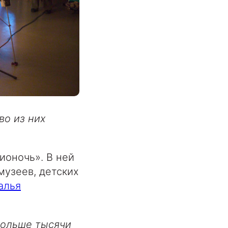
во из них
ионочь». В ней
музеев, детских
алья
больше тысячи