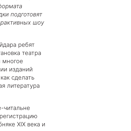
формата
дки подготовят
терактивных шоу
айдара ребят
тановка театра
и многое
рии изданий
 как сделать
ая литература
е-читальне
 регистрацию
няке XIX века и