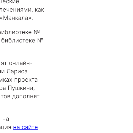
ческие
лечениями, как
 «Манкала».
 библиотеке №
, библиотеке №
тят онлайн-
ии Лариса
мках проекта
ра Пушкина,
тов дополнят
 на
ация
на сайте