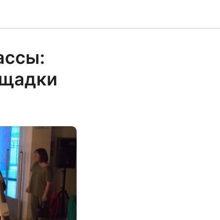
ассы:
ощадки