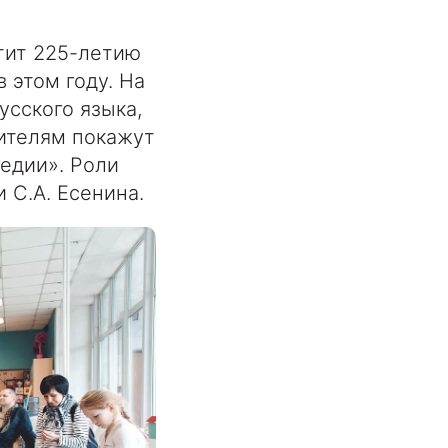
тит 225-летию
 этом году. На
усского языка,
рителям покажут
едии». Роли
 С.А. Есенина.