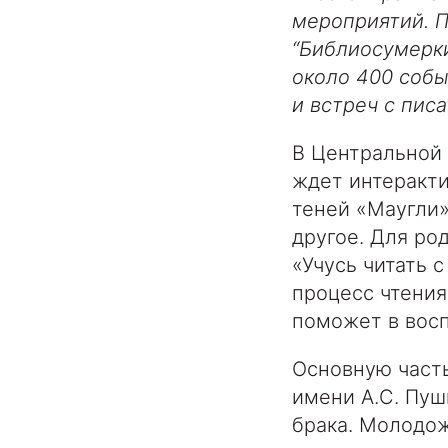
мероприятий. П
“Библиосумерки
около 400 собы
и встреч с пис
В Центральной 
ждет интеракти
теней «Маугли»
другое. Для ро
«Учусь читать 
процесс чтения
поможет в восп
Основную часть
имени А.С. Пуш
брака. Молодож