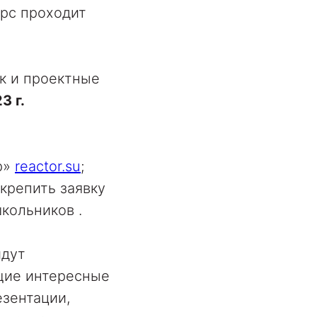
урс проходит
ак и проектные
3 г.
р»
reactor.su
;
крепить заявку
кольников .
йдут
щие интересные
езентации,