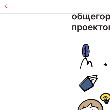
Открылс
общегор
проекто