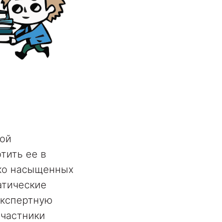
ной
тить ее в
ько насыщенных
атические
экспертную
участники