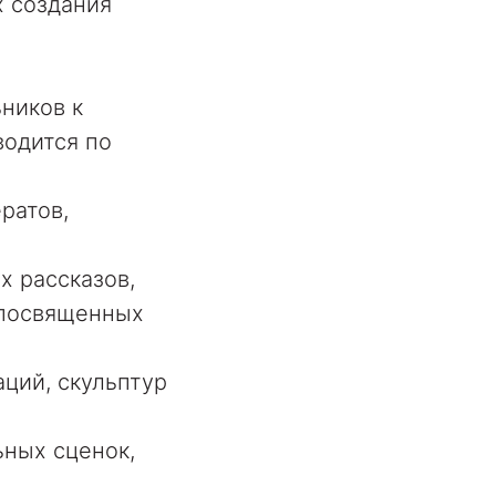
х создания
ников к
водится по
ратов,
х рассказов,
 посвященных
аций, скульптур
ьных сценок,