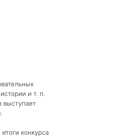
овательных
стории и т. п.
в выступает
.
 итоги конкурса