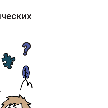
ие в
ических