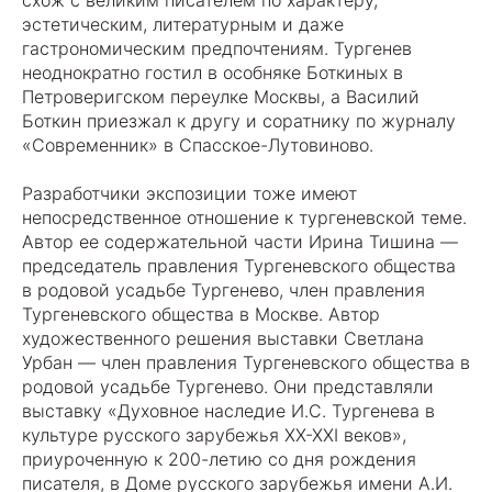
схож с великим писателем по характеру,
эстетическим, литературным и даже
гастрономическим предпочтениям. Тургенев
неоднократно гостил в особняке Боткиных в
Петроверигском переулке Москвы, а Василий
Боткин приезжал к другу и соратнику по журналу
«Современник» в Спасское-Лутовиново.
Разработчики экспозиции тоже имеют
непосредственное отношение к тургеневской теме.
Автор ее содержательной части Ирина Тишина —
председатель правления Тургеневского общества
в родовой усадьбе Тургенево, член правления
Тургеневского общества в Москве. Автор
художественного решения выставки Светлана
Урбан — член правления Тургеневского общества в
родовой усадьбе Тургенево. Они представляли
выставку «Духовное наследие И.С. Тургенева в
культуре русского зарубежья XX-XXI веков»,
приуроченную к 200-летию со дня рождения
писателя, в Доме русского зарубежья имени А.И.