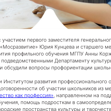
 участием первого заместителя генерально
 «Мосразвитие» Юрия Кунцева и старшего м
вития профильного обучения МГПУ Анны Корж
, подведомственными Департаменту культур
ги обсудили вопросы профориентации школьн
и Институтом развития профессионального 
оговоренности об участии школьников из м
ество как профессия»
, направленном на по
бучения, помощь подросткам в самоопределе
ородские пространства культуры и творчеств