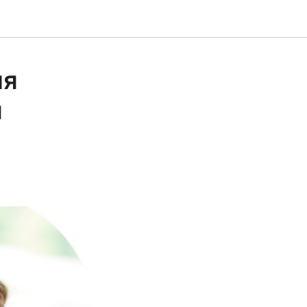
ия
я
в