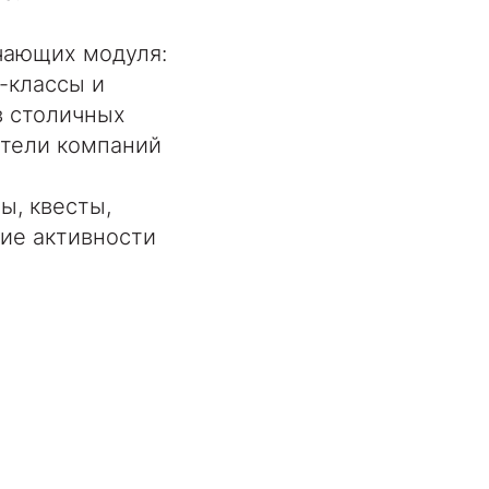
чающих модуля:
-классы и
в столичных
ители компаний
ы, квесты,
ие активности