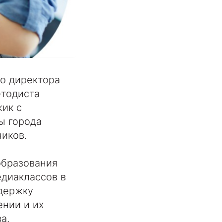
го директора
етодиста
ик с
ы города
иков.
образования
едиаклассов в
ддержку
нии и их
а.