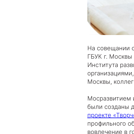
На совещании с
ГБУК г. Москвы
Института раз
организациями
Москвы, колле
Мосразвитием 
были созданы д
проекте «Творч
профильного о
вовлечение в г