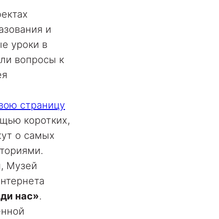
оектах
азования и
е уроки в
или вопросы к
ея
свою страницу
ощью коротких,
жут о самых
сториями.
, Музей
интернета
ди нас»
.
енной