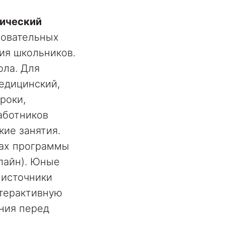
ический
зовательных
ия школьников.
ола. Для
едицинский,
роки,
аботников
кие занятия.
ах программы
лайн). Юные
 источники
нтерактивную
ния перед