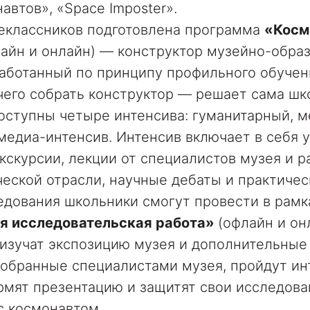
автов», «Space Imposter».
ассников подготовлена программа
«Косм
лайн и онлайн) — конструктор музейно-обра
аботанный по принципу профильного обучен
з чего собрать конструктор — решает сама шк
ступны четыре интенсива: гуманитарный, м
едиа-интенсив. Интенсив включает в себя у
кскурсии, лекции от специалистов музея и р
еской отрасли, научные дебаты и практичес
ания школьники смогут провести в рамк
я исследовательская работа»
(офлайн и он
изучат экспозицию музея и дополнительные
тобранные специалистами музея, пройдут и
рмят презентацию и защитят свои исследова
с космонавтом.