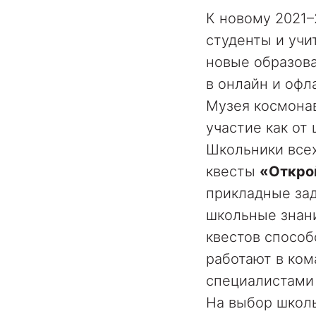
К новому 2021–
студенты и учи
новые образов
в онлайн и офл
Музея космона
участие как от 
Школьники всех
квесты
«Откро
прикладные зад
школьные знан
квестов способ
работают в ком
специалистами 
На выбор школь