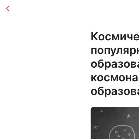
Космиче
популяр
образов
космона
образов