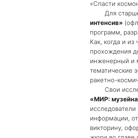
«Спасти космон
Для старшекл
интенсив»
(оф
программ, разр
Как, когда и и
прохождения до
инженерный и м
тематические э
ракетно-космич
Свои исследов
«МИР: музейна
исследователи 
информации, о
викторину, офо
жюри во главе 