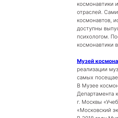
космонавтики 
отраслей. Сами
космонавтов, и
доступны выпус
психологом. П
космонавтики 
Музей космона
реализации муз
самых посещае
В Музее космо
Департамента к
г. Москвы «Уче
«Московский эк