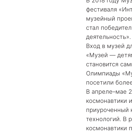
В 2018 году М
фестиваля «Ин
музейный проек
стал победите
деятельность».
Вход в музей д
«Музей — детям
становится са
Олимпиады «Му
посетили боле
В апреле–мае 2
космонавтики и
приуроченный к
технологий. В 
космонавтики 