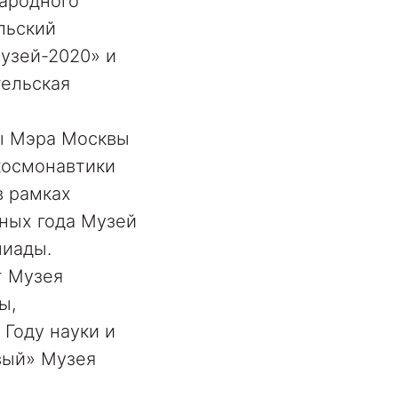
ародного
льский
музей-2020» и
тельская
мы Мэра Москвы
космонавтики
в рамках
ных года Музей
иады.
т Музея
ы,
 Году науки и
рвый» Музея