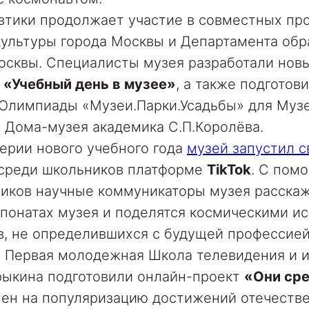
втики продолжает участие в совместных пр
ультуры города Москвы и Департамента обр
осквы. Специалисты музея разработали новы
а
«Учебный день в музее»
, а также подготов
 Олимпиады «Музеи.Парки.Усадьбы» для Муз
 Дома-музея академика С.П.Королёва.
ерии нового учебного года
музей запустил 
 среди школьников платформе
TikTok
. С пом
ликов научные коммуникаторы музея расска
понатах музея и поделятся космическими и
в, не определившихся с будущей профессией
и Первая молодежная Школа телевидения и 
рыкина подготовили онлайн-проект
«Они сре
лен на популяризацию достижений отечеств