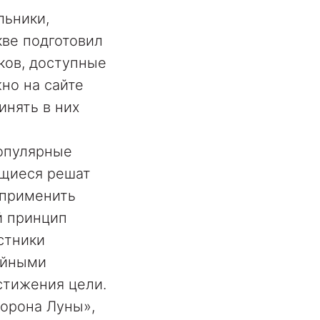
льники,
кве подготовил
ков, доступные
но на сайте
инять в них
популярные
ющиеся решат
 применить
й принцип
астники
ейными
стижения цели.
торона Луны»,