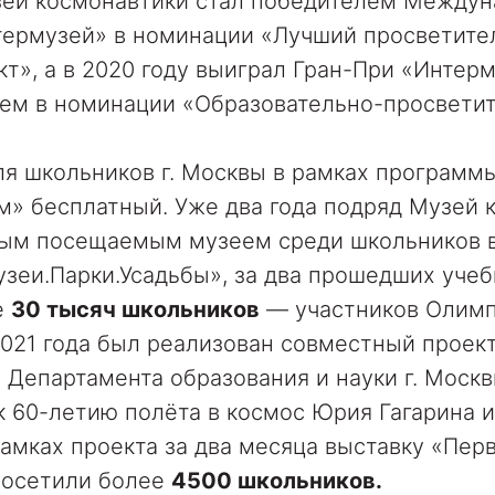
узей космонавтики стал победителем Междун
термузей» в номинации «Лучший просветите
т», а в 2020 году выиграл Гран-При «Интер
лем в номинации «Образовательно-просвети
ля школьников г. Москвы в рамках програм
» бесплатный. Уже два года подряд Музей 
мым посещаемым музеем среди школьников 
зеи.Парки.Усадьбы», за два прошедших учеб
е
30 тысяч школьников
— участников Олимп
021 года был реализован совместный проек
 Департамента образования и науки г. Москв
 60-летию полёта в космос Юрия Гагарина и
рамках проекта за два месяца выставку «Пе
посетили более
4500 школьников.