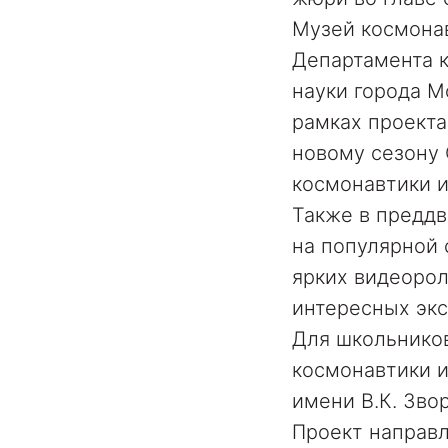
Музей космона
Департамента к
науки города М
рамках проект
новому сезону
космонавтики и
Также в преддв
на популярной
ярких видеоро
интересных экс
Для школьнико
космонавтики 
имени В.К. Зво
Проект направ