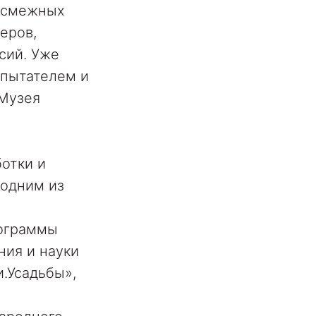
и смежных
еров,
сий. Уже
спытателем и
 Музея
отки и
 одним из
рограммы
ния и науки
и.Усадьбы»,