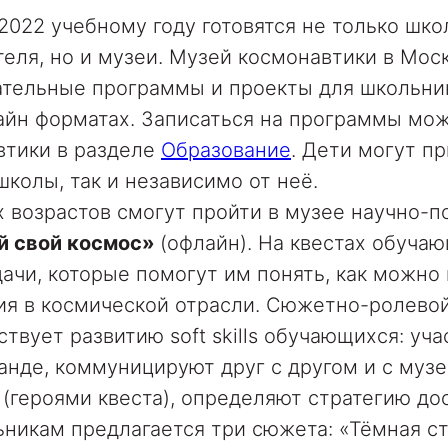
2022 учебному году готовятся не только шко
теля, но и музеи. Музей космонавтики в Мос
ательные программы и проекты для школьни
айн форматах. Записаться на программы мож
втики в разделе
Образование
. Дети могут пр
школы, так и независимо от неё.
 возрастов смогут пройти в музее научно-
й свой космос»
(офлайн). На квестах обуча
ачи, которые помогут им понять, как можно
ия в космической отрасли. Сюжетно-ролево
ствует развитию soft skills обучающихся: уч
анде, коммуницируют друг с другом и с муз
(героями квеста), определяют стратегию до
никам предлагается три сюжета: «Тёмная с