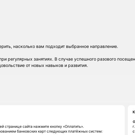
ерить, насколько вам подходит выбранное направление.
при регулярных занятиях. В случае успешного разового посеще
довольствие от новых навыков и развития.
К
Ф
ей странице сайта нажмите кнопку «Оплатить».
г
зованием банковских карт следующих платёжных систем:
с