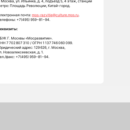
. Москва, ул. Ильинка, д. 4, подъезд 5, 4 этаж, станции
етро: Площадь Революции, Китай-город.
лектронная почта:
mos-razvitie@culture.mos.ru
.
елефоны: +7(495) 959−81−94.
еквизиты:
БУК Г. Москвы «Мосразвитие».
НН 7 702 807 310 / ОГРН 1 137 746 060 099.
ридический адрес: 129 626, г. Москва,
л. Новоалексеевская, д. 1.
ел./факс: +7(495) 959−81−94.