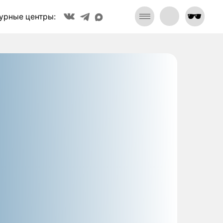
🕶
🕶
: