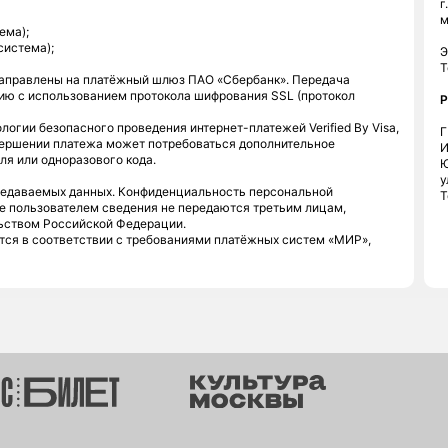
г
м
ема);
система);
Э
Т
енаправлены на платёжный шлюз ПАО «Сбербанк». Передача
ю с использованием протокола шифрования SSL (протокол
Р
логии безопасного проведения интернет-платежей Verified By Visa,
Г
совершении платежа может потребоваться дополнительное
И
я или одноразового кода.
Ю
у
редаваемых данных. Конфиденциальность персональной
Т
 пользователем сведения не передаются третьим лицам,
ьством Российской Федерации.
тся в соответствии с требованиями платёжных систем «МИР»,