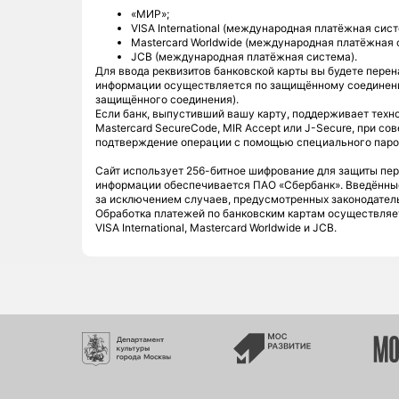
«МИР»;
VISA International (международная платёжная сист
Mastercard Worldwide (международная платёжная 
JCB (международная платёжная система).
Для ввода реквизитов банковской карты вы будете пер
информации осуществляется по защищённому соединени
защищённого соединения).
Если банк, выпустивший вашу карту, поддерживает техно
Mastercard SecureCode, MIR Accept или J-Secure, при 
подтверждение операции с помощью специального парол
Сайт использует 256-битное шифрование для защиты пе
информации обеспечивается ПАО «Сбербанк». Введённые
за исключением случаев, предусмотренных законодател
Обработка платежей по банковским картам осуществляе
VISA International, Mastercard Worldwide и JCB.