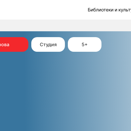
Библиотеки и культурные центры
рова
Студия
5+